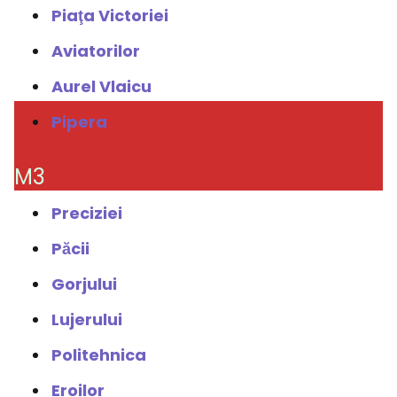
Piaţa Victoriei
Aviatorilor
Aurel Vlaicu
Pipera
M3
Preciziei
Păcii
Gorjului
Lujerului
Politehnica
Eroilor