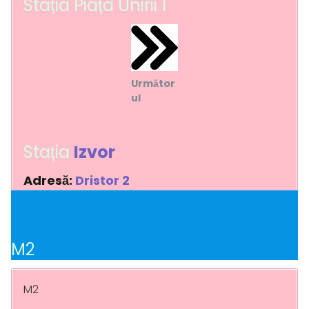
Stația Piața Unirii 1
Următor
ul
Stația
Izvor
Adresă:
Dristor 2
M2
M2