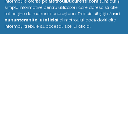
Informațiile oferite pe
MetroulBucuresti.com
sunt pur și
simplu informative pentru utilizatorii care doresc să afle
tot ce ține de metroul bucureștean. Trebuie să știți că
noi
nu suntem site-ul oficial
al metroului, dacă doriți alte
informații trebuie să accesați site-ul oficial.