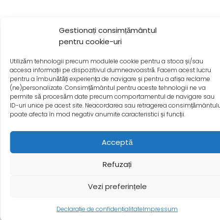
Gestionați consimțământul
pentru cookie-uri
Utilizăm tehnologii precum modulele cookie pentru a stoca și/sau
accesa informații pe dispozitivul dumneavoastră. Facem acest lucru
pentru a îmbunătăți experiența de navigare și pentru a afișa reclame
(ne)personalizate. Consimțământul pentru aceste tehnologii ne va
permite să procesăm date precum comportamentul de navigare sau
ID-uri unice pe acest site. Neacordarea sau retragerea consimțământulu
poate afecta în mod negativ anumite caracteristici și funcții.
Acceptă
Refuzați
Vezi preferințele
Declarație de confidențialitate
Impressum