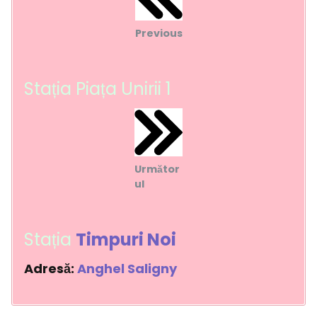
Previous
Stația Piața Unirii 1
Următor
ul
Stația
Timpuri Noi
Adresă:
Anghel Saligny