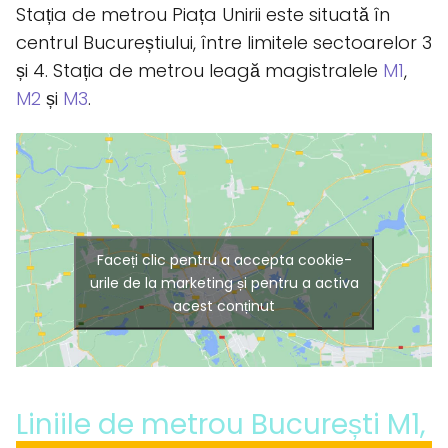
Stația de metrou Piața Unirii este situată în
centrul Bucureștiului, între limitele sectoarelor 3
și 4. Stația de metrou leagă magistralele
M1
,
M2
și
M3
.
Faceți clic pentru a accepta cookie-
urile de la marketing și pentru a activa
acest conținut
Liniile de metrou București M1,