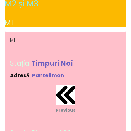
M2 și M3
M1
M1
Stația
Timpuri Noi
Adresă:
Pantelimon
Previous