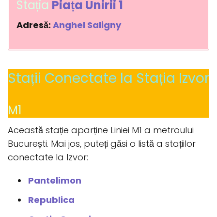
Stația
Piața Unirii 1
Adresă:
Anghel Saligny
Stații Conectate la Stația Izvor
M1
Această stație aparține Liniei M1 a metroului
București. Mai jos, puteți găsi o listă a stațiilor
conectate la Izvor:
Pantelimon
Republica