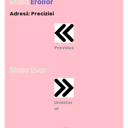
Stația
Eroilor
Adresă: Preciziei
Previous
Stația Izvor
Următor
ul