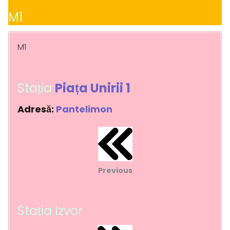
M1
M1
Stația
Piața Unirii 1
Adresă:
Pantelimon
Previous
Stația Izvor