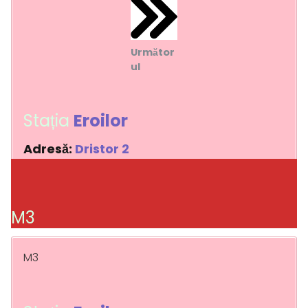
Următor
ul
Stația
Eroilor
Adresă:
Dristor 2
M3
M3