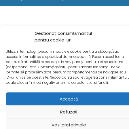
Gestionați consimțământul
pentru cookie-uri
Utilizăm tehnologii precum modulele cookie pentru a stoca și/sau
accesa informații pe dispozitivul dumneavoastră. Facem acest lucru
pentru a îmbunătăți experiența de navigare și pentru a afișa reclame
(ne)personalizate. Consimțământul pentru aceste tehnologii ne va
permite să procesăm date precum comportamentul de navigare sau
ID-uri unice pe acest site. Neacordarea sau retragerea consimțământulu
poate afecta în mod negativ anumite caracteristici și funcții.
Acceptă
Refuzați
Vezi preferințele