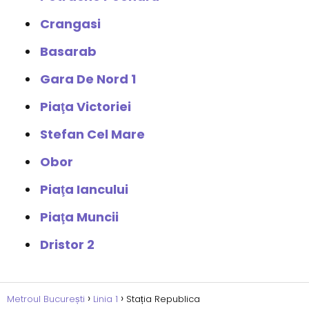
Crangasi
Basarab
Gara De Nord 1
Piaţa Victoriei
Stefan Cel Mare
Obor
Piaţa Iancului
Piaţa Muncii
Dristor 2
Metroul București
Linia 1
Stația Republica