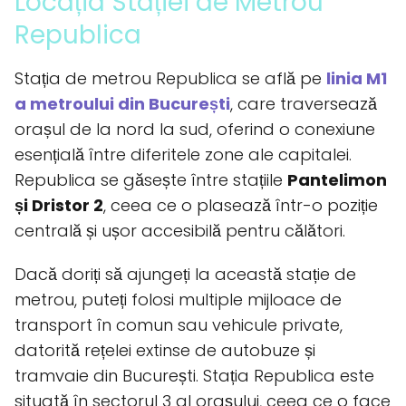
Locația Stației de Metrou
Republica
Stația de metrou Republica se află pe
linia M1
a metroului din București
, care traversează
orașul de la nord la sud, oferind o conexiune
esențială între diferitele zone ale capitalei.
Republica se găsește între stațiile
Pantelimon
și Dristor 2
, ceea ce o plasează într-o poziție
centrală și ușor accesibilă pentru călători.
Dacă doriți să ajungeți la această stație de
metrou, puteți folosi multiple mijloace de
transport în comun sau vehicule private,
datorită rețelei extinse de autobuze și
tramvaie din București. Stația Republica este
situată în sectorul 3 al orașului, ceea ce o face