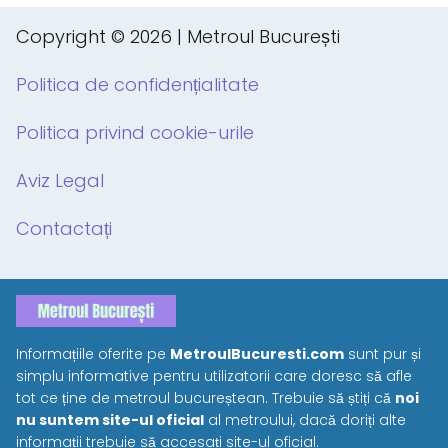
Copyright © 2026 | Metroul București
Politica de confidențialitate
Politica privind cookie-urile
Aviz Legal
Contactați
Informațiile oferite pe
MetroulBucuresti.com
sunt pur și
simplu informative pentru utilizatorii care doresc să afle
tot ce ține de metroul bucureștean. Trebuie să știți că
noi
nu suntem site-ul oficial
al metroului, dacă doriți alte
informații trebuie să accesați site-ul oficial.