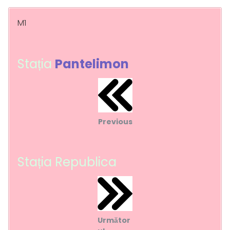
M1
Stația
Pantelimon
Previous
Stația Republica
Următor